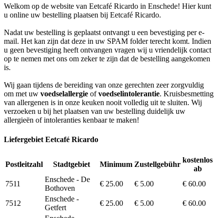
Welkom op de website van Eetcafé Ricardo in Enschede! Hier kunt
u online uw bestelling plaatsen bij Eetcafé Ricardo.
Nadat uw bestelling is geplaatst ontvangt u een bevestiging per e-
mail. Het kan zijn dat deze in uw SPAM folder terecht komt. Indien
u geen bevestiging heeft ontvangen vragen wij u vriendelijk contact
op te nemen met ons om zeker te zijn dat de bestelling aangekomen
is.
Wij gaan tijdens de bereiding van onze gerechten zeer zorgvuldig
om met uw
voedselallergie
of
voedselintolerantie
. Kruisbesmetting
van allergenen is in onze keuken nooit volledig uit te sluiten. Wij
verzoeken u bij het plaatsen van uw bestelling duidelijk uw
allergieën of intoleranties kenbaar te maken!
Liefergebiet Eetcafé Ricardo
kostenlos
Postleitzahl
Stadtgebiet
Minimum
Zustellgebühr
ab
Enschede - De
7511
€ 25.00
€ 5.00
€ 60.00
Bothoven
Enschede -
7512
€ 25.00
€ 5.00
€ 60.00
Getfert