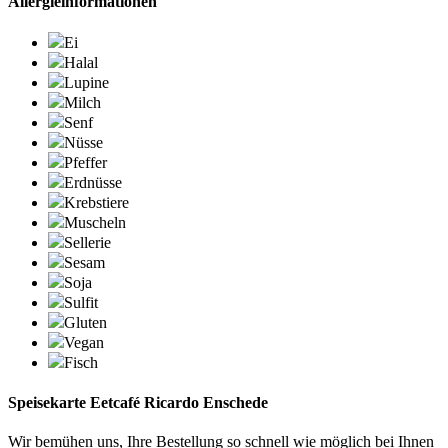
Allergieinformationen
Ei
Halal
Lupine
Milch
Senf
Nüsse
Pfeffer
Erdnüsse
Krebstiere
Muscheln
Sellerie
Sesam
Soja
Sulfit
Gluten
Vegan
Fisch
Speisekarte Eetcafé Ricardo Enschede
Wir bemühen uns, Ihre Bestellung so schnell wie möglich bei Ihnen