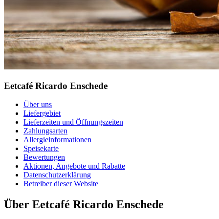
Eetcafé Ricardo Enschede
Über uns
Liefergebiet
Lieferzeiten und Öffnungszeiten
Zahlungsarten
Allergieinformationen
Speisekarte
Bewertungen
Aktionen, Angebote und Rabatte
Datenschutzerklärung
Betreiber dieser Website
Über Eetcafé Ricardo Enschede