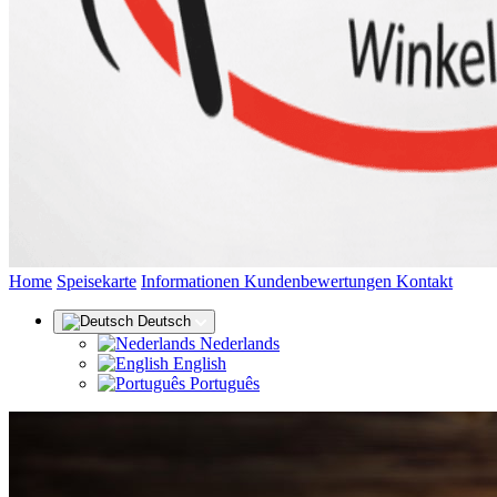
(aktuell)
Home
Speisekarte
Informationen
Kundenbewertungen
Kontakt
Deutsch
Nederlands
English
Português