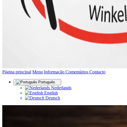
(actual)
Página principal
Menu
Informação
Comentários
Contacto
Português
Nederlands
English
Deutsch